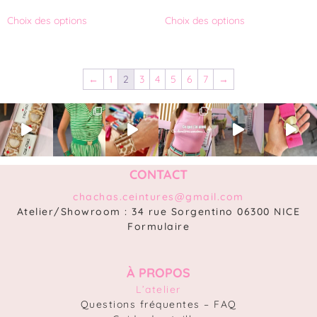
Choix des options
Choix des options
←
1
2
3
4
5
6
7
→
CONTACT
chachas.ceintures@gmail.com
Atelier/Showroom : 34 rue Sorgentino 06300 NICE
Formulaire
À PROPOS
L’atelier
Questions fréquentes – FAQ