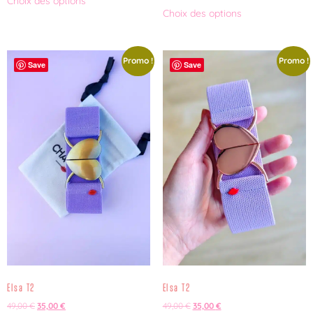
Choix des options
sur 5
Choix des options
Promo !
Promo !
Save
Save
Elsa T2
Elsa T2
49,00
€
35,00
€
49,00
€
35,00
€