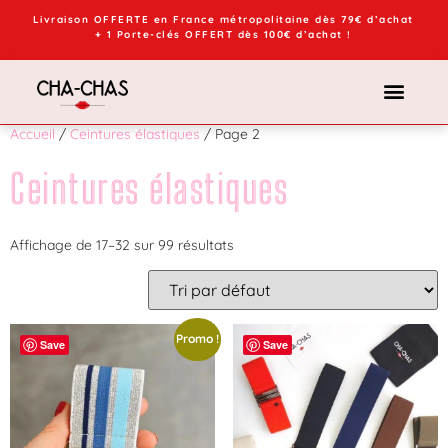
Livraison OFFERTE en France métropolitaine dès 79€ d’achat
+ 1 Porte-clés OFFERT dès 100€ d’achat !
Accueil
/
Ceintures élastiques
/ Page 2
Ceintures élastiques
Affichage de 17–32 sur 99 résultats
Promo !
Save
Save