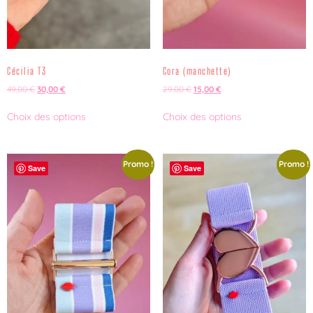
Cécilia T3
Cora (manchette)
49,00
€
30,00
€
29,00
€
15,00
€
Choix des options
Choix des options
Promo !
Promo !
Save
Save