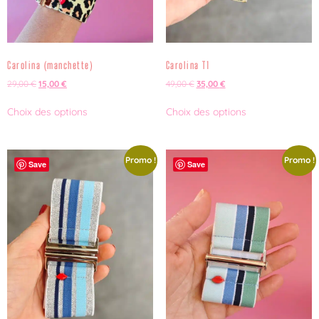
Carolina (manchette)
Carolina T1
29,00
€
15,00
€
49,00
€
35,00
€
Choix des options
Choix des options
Promo !
Promo !
Save
Save