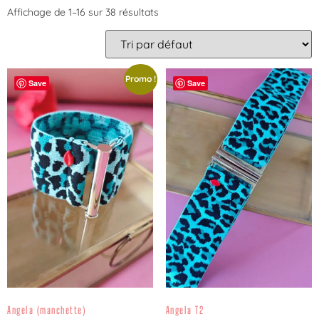
Affichage de 1–16 sur 38 résultats
Promo !
Save
Save
Angela (manchette)
Angela T2