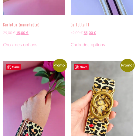
Carlotta (manchette)
Carlotta T1
29,00
€
15,00
€
49,00
€
35,00
€
Choix des options
Choix des options
Promo !
Promo !
Save
Save