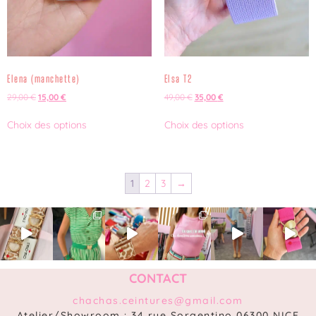
Elena (manchette)
Elsa T2
29,00
€
15,00
€
49,00
€
35,00
€
Choix des options
Choix des options
1
2
3
→
CONTACT
chachas.ceintures@gmail.com
Atelier/Showroom : 34 rue Sorgentino 06300 NICE