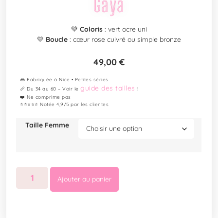
Gaya
💚
Coloris
: vert ocre uni
💛
Boucle
: cœur rose cuivré ou simple bronze
49,00
€
👄 Fabriquée à Nice • Petites séries
guide des tailles
📏 Du 34 au 60 – Voir le
!
❤️ Ne comprime pas
⭐⭐⭐⭐⭐ Notée 4,9/5 par les clientes
Taille Femme
Ajouter au panier