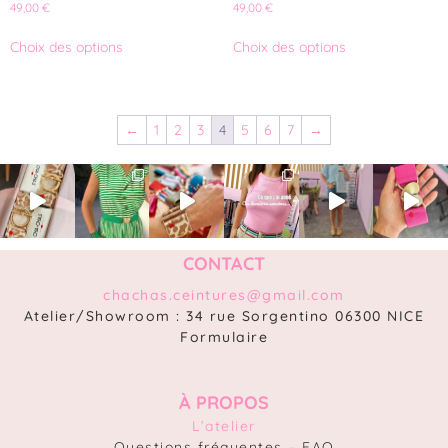
Note
Note
49,00
€
49,00
€
4.50
5.00
sur 5
sur 5
Choix des options
Choix des options
←
1
2
3
4
5
6
7
→
CONTACT
chachas.ceintures@gmail.com
Atelier/Showroom : 34 rue Sorgentino 06300 NICE
Formulaire
À PROPOS
L’atelier
Questions fréquentes – FAQ