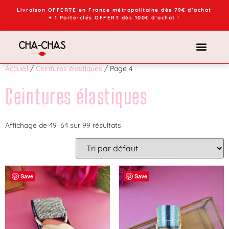
Livraison OFFERTE en France métropolitaine dès 79€ d’achat
+ 1 Porte-clés OFFERT dès 100€ d’achat !
Accueil
/
Ceintures élastiques
/ Page 4
Ceintures élastiques
Affichage de 49–64 sur 99 résultats
Save
Save