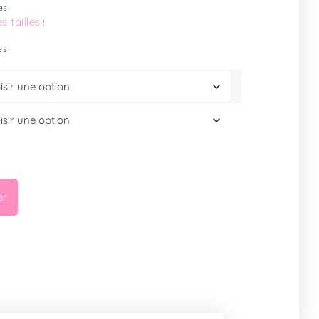
es
s tailles
!
es
er