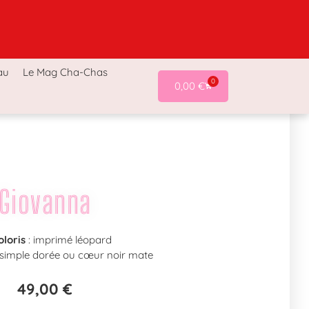
a-Chas
Accessoires Cha-Chas
Last chance !
au
Le Mag Cha-Chas
0
0,00
€
Giovanna
oloris
: imprimé léopard
 simple dorée ou cœur noir mate
49,00
€