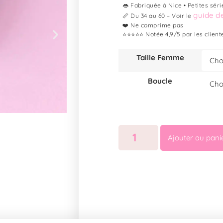
👄 Fabriquée à Nice • Petites séri
guide de
📏 Du 34 au 60 – Voir le
❤️ Ne comprime pas
⭐⭐⭐⭐⭐ Notée 4,9/5 par les client
Taille Femme
Boucle
Ajouter au pani