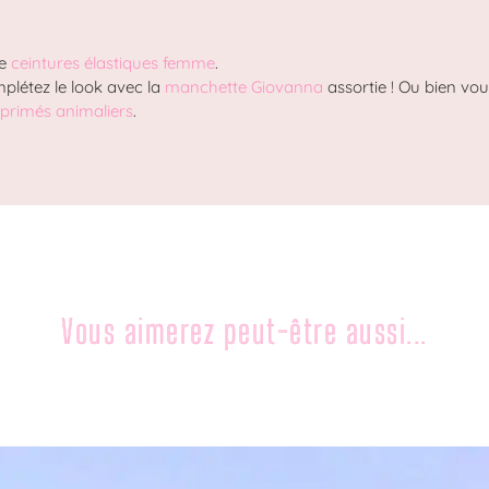
de
ceintures élastiques femme
.
mplétez le look avec la
manchette Giovanna
assortie ! Ou bien vo
primés animaliers
.
Vous aimerez peut-être aussi...