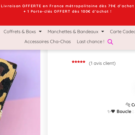
Livraison OFFERTE en France métropolitaine dès 79€ d’achat
+ 1 Porte-clés OFFERT dès 100€ d’achat !
chettes & Bandeaux
Carte Cadeau
Le Mag Ch
Coffrets & Boxs
Manchettes & Bandeaux
Carte Cade
Accessoires Cha-Chas
Last chance !
(
1
avis client)
Noté
1
5.00
sur 5
basé sur
notation
client
🐆
C
✨🖤
Boucle
: