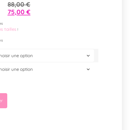
88,00
€
75,00
€
es
s tailles
!
es
er