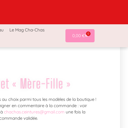
a-Chas
Accessoires Cha-Chas
Last chance !
au
Le Mag Cha-Chas
0
0,00
€
et « Mère-Fille »
es au choix parmi tous les modèles de la boutique !
eigner en commentaire à la commande : voir
 à
chachas.ceintures@gmail.com
une fois la
commande validée.