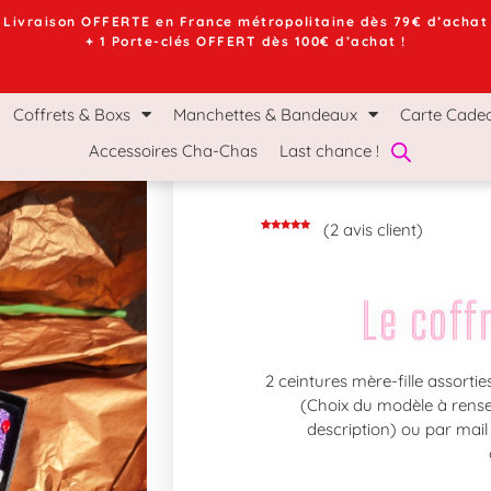
Livraison OFFERTE en France métropolitaine dès 79€ d’achat
+ 1 Porte-clés OFFERT dès 100€ d’achat !
chettes & Bandeaux
Carte Cadeau
Le Mag Ch
Coffrets & Boxs
Manchettes & Bandeaux
Carte Cade
Accessoires Cha-Chas
Last chance !
(
2
avis client)
Noté
2
5.00
sur 5
basé sur
notations
client
Le coffr
2 ceintures mère-fille assorti
(Choix du modèle à rens
description) ou par mail