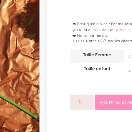
👄 Fabriquée à Nice • Petites séri
guide de
📏 Du 34 au 60 – Voir le
❤️ Ne comprime pas
⭐⭐⭐⭐⭐ Notée 4,9/5 par les client
Taille Femme
Taille enfant
Ajouter au pani