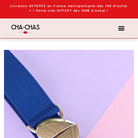
Livraison OFFERTE en France métropolitaine dès 79€ d’achat
+ 1 Porte-clés OFFERT dès 100€ d’achat !