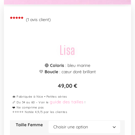
(
1
avis client)
Noté
1
5.00
sur 5
basé sur
notation
client
Lisa
🔵
Coloris
: bleu marine
💛
Boucle
: cœur doré brillant
49,00
€
👄 Fabriquée à Nice • Petites séries
guide des tailles
📏 Du 34 au 60 – Voir le
!
❤️ Ne comprime pas
⭐⭐⭐⭐⭐ Notée 4,9/5 par les clientes
Taille Femme