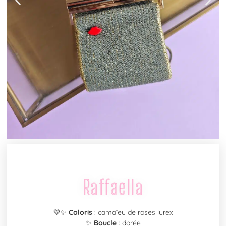
Raffaella
💚✨
Coloris
: camaïeu de roses lurex
✨
Boucle
: dorée