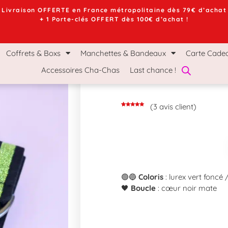
Livraison OFFERTE en France métropolitaine dès 79€ d’achat
+ 1 Porte-clés OFFERT dès 100€ d’achat !
chettes & Bandeaux
Carte Cadeau
Le Mag Ch
Coffrets & Boxs
Manchettes & Bandeaux
Carte Cade
Accessoires Cha-Chas
Last chance !
(
3
avis client)
Noté
3
5.00
sur 5
basé sur
notations
client
🟢🔵
Coloris
: lurex vert foncé 
🖤
Boucle
: cœur noir mate