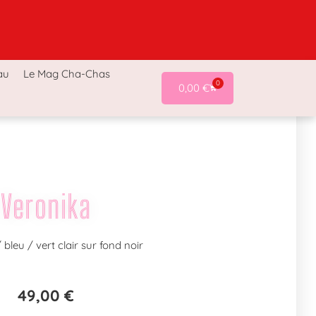
a-Chas
Accessoires Cha-Chas
Last chance !
au
Le Mag Cha-Chas
0
0,00
€
Veronika
/ bleu / vert clair sur fond noir
49,00
€