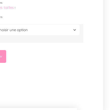
es
s tailles
!
es
er