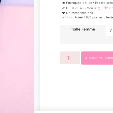
👄 Fabriquée à Nice • Petites séri
guide de
📏 Du 34 au 60 – Voir le
❤️ Ne comprime pas
⭐⭐⭐⭐⭐ Notée 4,9/5 par les client
Taille Femme
Ajouter au pani