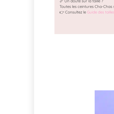
📏 Un doute sur la taille ?
Toutes les ceintures Cha-Chas 
👉 Consultez le
Guide des taille