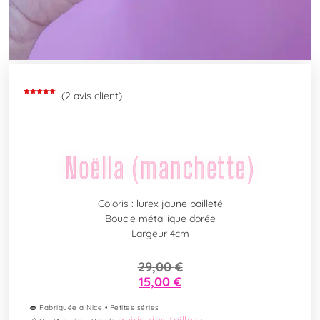
(
2
avis client)
Noté
2
5.00
sur 5
basé sur
notations
client
Noëlla (manchette)
Coloris : lurex jaune pailleté
Boucle métallique dorée
Largeur 4cm
29,00
€
15,00
€
👄 Fabriquée à Nice • Petites séries