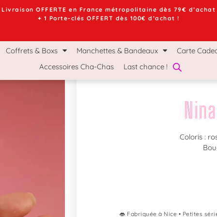
Livraison OFFERTE en France métropolitaine dès 79€ d’achat
+ 1 Porte-clés OFFERT dès 100€ d’achat !
chettes & Bandeaux
Carte Cadeau
Le Mag Ch
Coffrets & Boxs
Manchettes & Bandeaux
Carte Cade
Accessoires Cha-Chas
Last chance !
Nina
Coloris : r
Bou
👄 Fabriquée à Nice • Petites séri