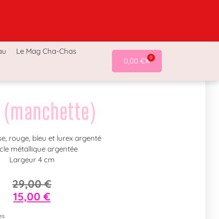
a-Chas
Accessoires Cha-Chas
Last chance !
au
Le Mag Cha-Chas
0
0,00
€
 (manchette)
ose, rouge, bleu et lurex argenté
cle métallique argentée
Largeur 4 cm
29,00
€
15,00
€
es