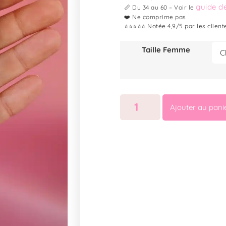
guide de
📏 Du 34 au 60 – Voir le
❤️ Ne comprime pas
⭐⭐⭐⭐⭐ Notée 4,9/5 par les client
Taille Femme
Ajouter au pani