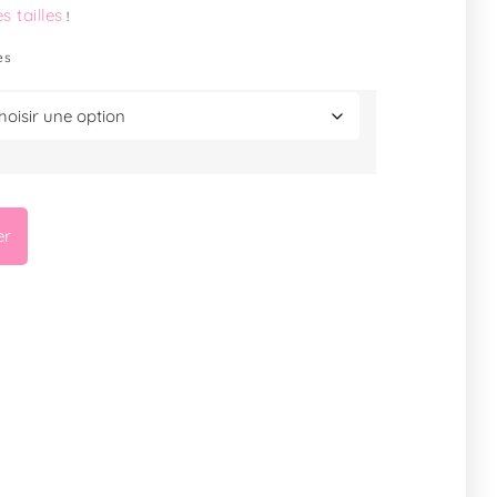
s tailles
!
es
er