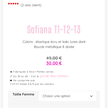
(
2
avis client)
Noté
2
5.00
sur 5
basé sur
notations
client
Sofiana T1-T2-T3
Coloris : élastique écru et kaki, lurex doré
Boucle métallique 8 dorée
49,00
€
30,00
€
👄 Fabriquée à Nice • Petites séries
guide des tailles
📏 Du 34 au 60 – Voir le
!
❤️ Ne comprime pas
⭐⭐⭐⭐⭐ Notée 4,9/5 par les clientes
Taille Femme