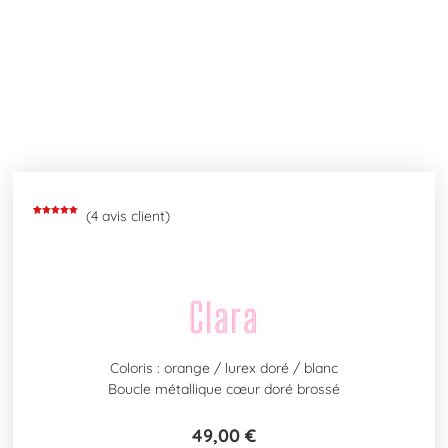
(
4
avis client)
Noté
4
5.00
sur 5
basé sur
notations
client
Clara
Coloris : orange / lurex doré / blanc
Boucle métallique cœur doré brossé
49,00
€