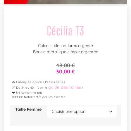
Cécilia T3
Coloris : bleu et lurex argenté
Boucle métallique simple argentée
49,00
€
30,00
€
👄 Fabriquée à Nice • Petites séries
guide des tailles
📏 Du 34 au 60 – Voir le
!
❤️ Ne comprime pas
⭐⭐⭐⭐⭐ Notée 4,9/5 par les clientes
Taille Femme