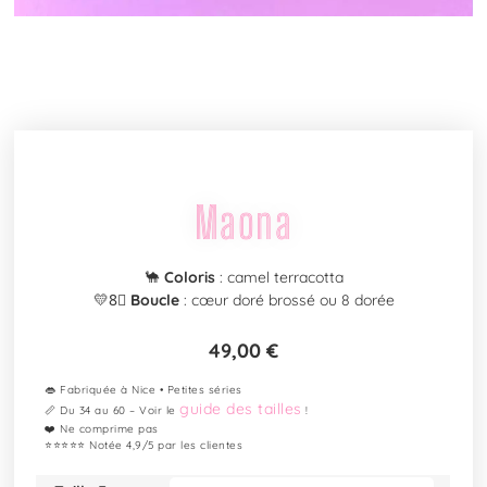
Maona
🐪
Coloris
: camel terracotta
💛8⃣
Boucle
: cœur doré brossé ou 8 dorée
49,00
€
👄 Fabriquée à Nice • Petites séries
guide des tailles
📏 Du 34 au 60 – Voir le
!
❤️ Ne comprime pas
⭐⭐⭐⭐⭐ Notée 4,9/5 par les clientes