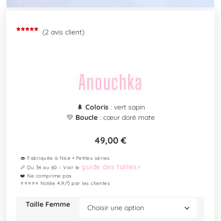
(
2
avis client)
Noté
2
5.00
sur 5
basé sur
notations
client
Anouchka
🌲
Coloris
: vert sapin
💛
Boucle
: cœur doré mate
49,00
€
👄 Fabriquée à Nice • Petites séries
guide des tailles
📏 Du 34 au 60 – Voir le
!
❤️ Ne comprime pas
⭐⭐⭐⭐⭐ Notée 4,9/5 par les clientes
Taille Femme