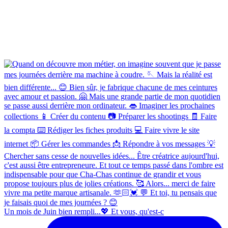
Un mois de Juin bien rempli...💖 Et vous, qu'est-c