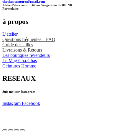
chachas.ceintures@gmail.com
Atelier/Showroom : 34 rue Sorgentino 06300 NICE
Formulaire
à propos
L’atelier
Questions fréquentes – FAQ
Guide des tailles
Livraisons & Retours
Les boutiques revendeurs
Le Mag Cha-Chas
Ceintures Homme
RESEAUX
Suis-moi sur Instagram!
Instagram
Facebook
Politique de Confidentialité
|
Mentions Légales
|
CGV
© 2024 Cha-Chas / Tous droits réservés.