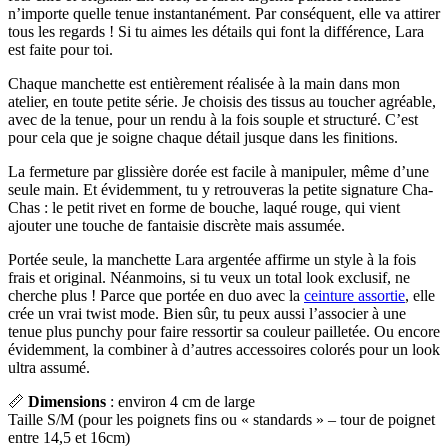
n’importe quelle tenue instantanément. Par conséquent, elle va attirer
tous les regards ! Si tu aimes les détails qui font la différence, Lara
est faite pour toi.
Chaque manchette est entièrement réalisée à la main dans mon
atelier, en toute petite série. Je choisis des tissus au toucher agréable,
avec de la tenue, pour un rendu à la fois souple et structuré. C’est
pour cela que je soigne chaque détail jusque dans les finitions.
La fermeture par glissière dorée est facile à manipuler, même d’une
seule main. Et évidemment, tu y retrouveras la petite signature Cha-
Chas : le petit rivet en forme de bouche, laqué rouge, qui vient
ajouter une touche de fantaisie discrète mais assumée.
Portée seule, la manchette Lara argentée affirme un style à la fois
frais et original. Néanmoins, si tu veux un total look exclusif, ne
cherche plus ! Parce que portée en duo avec la
ceinture assortie
, elle
crée un vrai twist mode. Bien sûr, tu peux aussi l’associer à une
tenue plus punchy pour faire ressortir sa couleur pailletée. Ou encore
évidemment, la combiner à d’autres accessoires colorés pour un look
ultra assumé.
📏
Dimensions
: environ 4 cm de large
Taille S/M (pour les poignets fins ou « standards » – tour de poignet
entre 14,5 et 16cm)