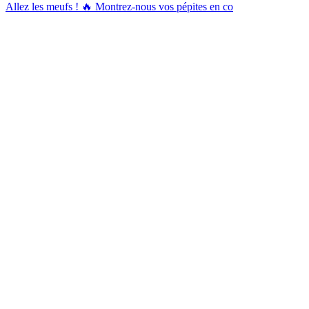
Allez les meufs ! 🔥 Montrez-nous vos pépites en co