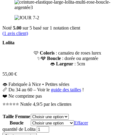
Noté
5.00
sur 5 basé sur
1
notation client
(
1
avis client)
Lolita
🩷
Coloris
: camaïeu de roses lurex
✨🩶
Boucle
: dorée ou argentée
👄
Largeur
: 5cm
55,00
€
👄 Fabriquée à Nice • Petites séries
📏 Du 34 au 60 – Voir le
guide des tailles
!
❤️ Ne comprime pas
⭐⭐⭐⭐⭐ Notée 4,9/5 par les clientes
Taille Femme
Boucle
Effacer
quantité de Lolita