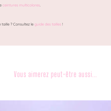
de
ceintures multicolores
.
 taille ? Consultez le
guide des tailles
!
Vous aimerez peut-être aussi...