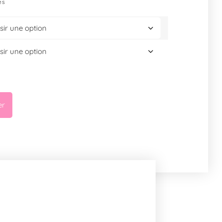
es
er