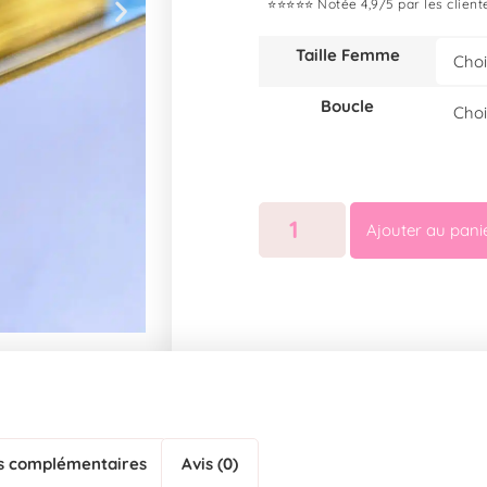
⭐⭐⭐⭐⭐ Notée 4,9/5 par les client
Taille Femme
Boucle
Ajouter au pani
s complémentaires
Avis (0)