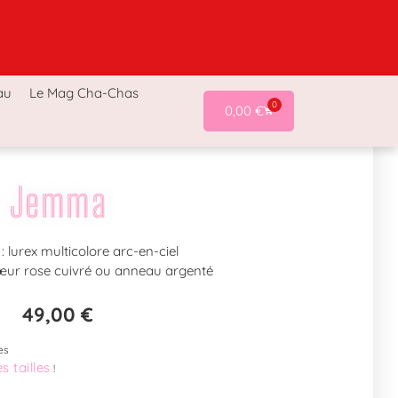
a-Chas
Accessoires Cha-Chas
Last chance !
au
Le Mag Cha-Chas
0
0,00
€
Jemma
: lurex multicolore arc-en-ciel
œur rose cuivré ou anneau argenté
49,00
€
es
s tailles
!