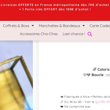
Livraison OFFERTE en France métropolitaine dès 79€ d’achat
+ 1 Porte-clés OFFERT dès 100€ d’achat !
chettes & Bandeaux
Carte Cadeau
Le Mag Ch
Coffrets & Boxs
Manchettes & Bandeaux
Carte Cade
Accessoires Cha-Chas
Last chance !
🌈
Coloris
🩷🩶
Boucle
: c
👄 Fabriquée à Nice • Petites séri
guide de
📏 Du 34 au 60 – Voir le
❤️ Ne comprime pas