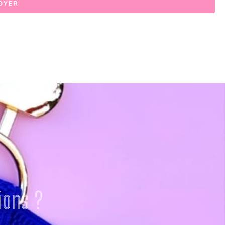
OYER
ions ?