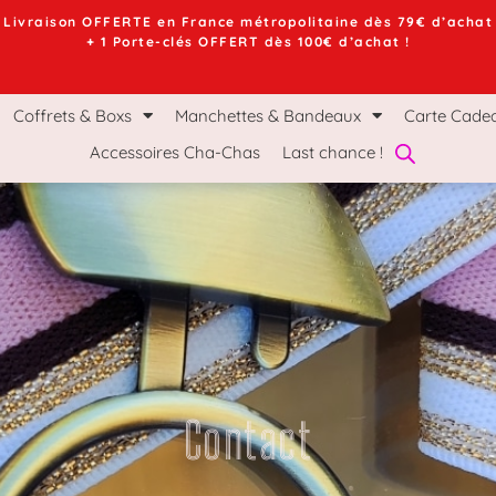
Livraison OFFERTE en France métropolitaine dès 79€ d’achat
+ 1 Porte-clés OFFERT dès 100€ d’achat !
chettes & Bandeaux
Carte Cadeau
Le Mag Ch
Coffrets & Boxs
Manchettes & Bandeaux
Carte Cade
Accessoires Cha-Chas
Last chance !
Contact