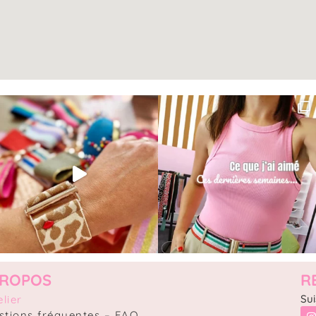
PROPOS
R
Sui
elier
stions fréquentes – FAQ