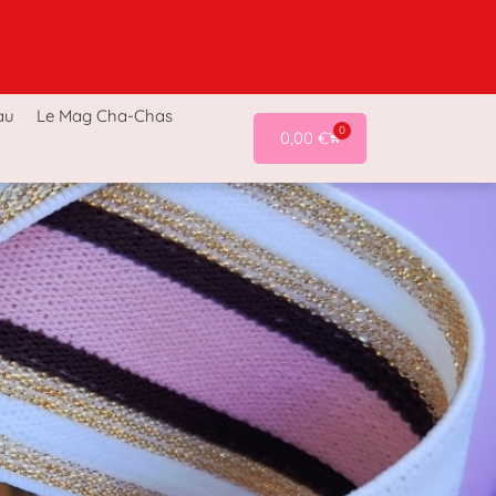
a-Chas
Accessoires Cha-Chas
Last chance !
au
Le Mag Cha-Chas
0
0,00
€