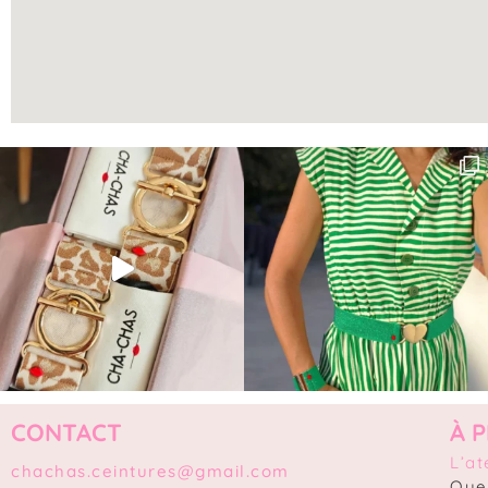
CONTACT
À 
L’at
chachas.ceintures@gmail.com
Que