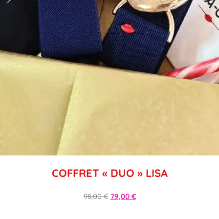
COFFRET « DUO » LISA
98,00
€
79,00
€