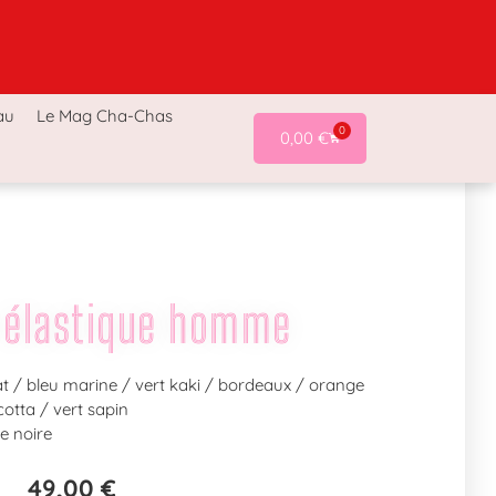
a-Chas
Accessoires Cha-Chas
Last chance !
au
Le Mag Cha-Chas
0
0,00
€
 élastique homme
at / bleu marine / vert kaki / bordeaux / orange
otta / vert sapin
e noire
49,00
€