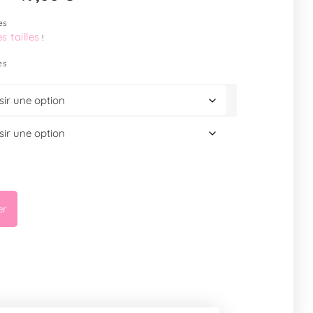
es
s tailles
!
es
er