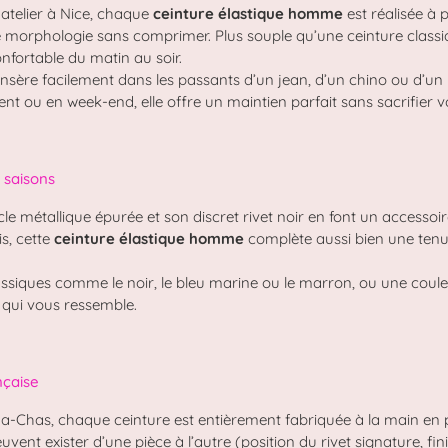
atelier à Nice, chaque
ceinture élastique homme
est réalisée à p
e morphologie sans comprimer. Plus souple qu’une ceinture clas
fortable du matin au soir.
 s’insère facilement dans les passants d’un jean, d’un chino ou d’un
 ou en week-end, elle offre un maintien parfait sans sacrifier vo
s saisons
e métallique épurée et son discret rivet noir en font un accessoire 
is, cette
ceinture élastique homme
complète aussi bien une tenu
assiques comme le noir, le bleu marine ou le marron, ou une coule
 qui vous ressemble.
nçaise
-Chas, chaque ceinture est entièrement fabriquée à la main en p
uvent exister d’une pièce à l’autre (position du rivet signature, fi