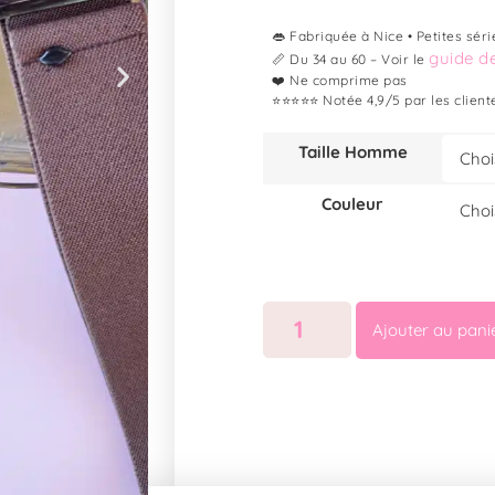
👄 Fabriquée à Nice • Petites séri
guide de
📏 Du 34 au 60 – Voir le
❤️ Ne comprime pas
⭐⭐⭐⭐⭐ Notée 4,9/5 par les client
Taille Homme
Couleur
Ajouter au pani