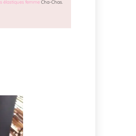
es élastiques femme
Cha-Chas.