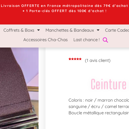
Livraison OFFERTE en France métropolitaine dès 79€ d’achat
+ 1 Porte-clés OFFERT dès 100€ d’achat !
chettes & Bandeaux
Carte Cadeau
Le Mag Ch
Coffrets & Boxs
Manchettes & Bandeaux
Carte Cade
Accessoires Cha-Chas
Last chance !
(
1
avis client)
Noté
1
5.00
sur 5
basé sur
notation
client
Ceinture
Coloris : noir / marron chocol
sanguine / écru / camel terrac
Boucle métallique rectangulair