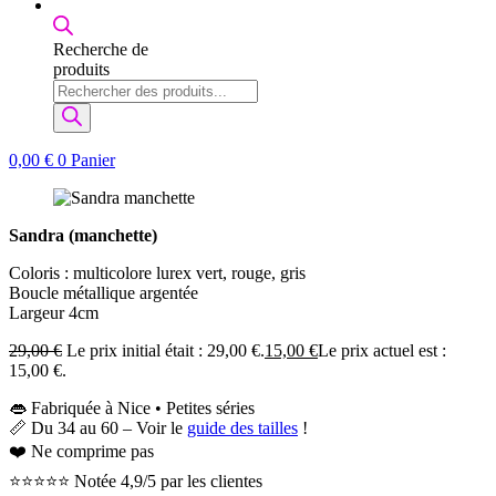
Recherche de
produits
0,00
€
0
Panier
Sandra (manchette)
Coloris : multicolore lurex vert, rouge, gris
Boucle métallique argentée
Largeur 4cm
29,00
€
Le prix initial était : 29,00 €.
15,00
€
Le prix actuel est :
15,00 €.
👄 Fabriquée à Nice • Petites séries
📏 Du 34 au 60 – Voir le
guide des tailles
!
❤️ Ne comprime pas
⭐⭐⭐⭐⭐ Notée 4,9/5 par les clientes