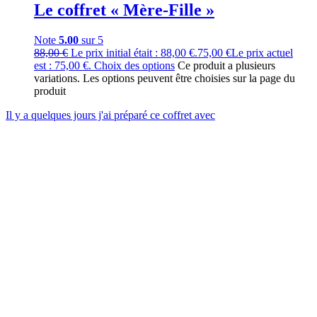
Le coffret « Mère-Fille »
Note
5.00
sur 5
88,00
€
Le prix initial était : 88,00 €.
75,00
€
Le prix actuel
est : 75,00 €.
Choix des options
Ce produit a plusieurs
variations. Les options peuvent être choisies sur la page du
produit
Il y a quelques jours j'ai préparé ce coffret avec